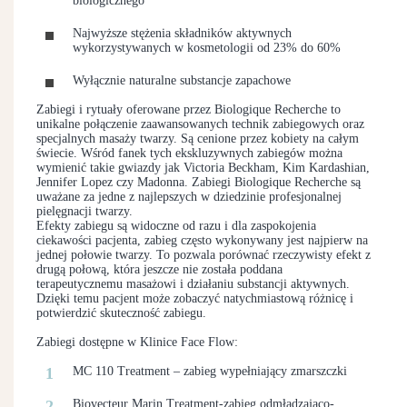
biologicznego
Najwyższe stężenia składników aktywnych
wykorzystywanych w kosmetologii od 23% do 60%
Wyłącznie naturalne substancje zapachowe
Zabiegi i rytuały oferowane przez Biologique Recherche to
unikalne połączenie zaawansowanych technik zabiegowych oraz
specjalnych masaży twarzy. Są cenione przez kobiety na całym
świecie. Wśród fanek tych ekskluzywnych zabiegów można
wymienić takie gwiazdy jak Victoria Beckham, Kim Kardashian,
Jennifer Lopez czy Madonna. Zabiegi Biologique Recherche są
uważane za jedne z najlepszych w dziedzinie profesjonalnej
pielęgnacji twarzy.
Efekty zabiegu są widoczne od razu i dla zaspokojenia
ciekawości pacjenta, zabieg często wykonywany jest najpierw na
jednej połowie twarzy. To pozwala porównać rzeczywisty efekt z
drugą połową, która jeszcze nie została poddana
terapeutycznemu masażowi i działaniu substancji aktywnych.
Dzięki temu pacjent może zobaczyć natychmiastową różnicę i
potwierdzić skuteczność zabiegu.
Zabiegi dostępne w Klinice Face Flow:
MC 110 Treatment – zabieg wypełniający zmarszczki
Biovecteur Marin Treatment-zabieg odmładzająco-