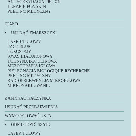
ANTYOKSYDACJA PRO XN
TERAPIE PCA SKIN
PEELING MEDYCZNY
CIAŁO
ICOONE LASER 2 – ZABIEG NA CIAŁO
USUNĄĆ ZMARSZCZKI
LASER TULOWY
FACE BLUR
EGZOSOMY
KWAS HIALURONOWY
TOKSYNA BOTULINOWA
MEZOTERAPIA IGŁOWA
PIELĘGNACJA BIOLOGIQUE RECHERCHE
PEELING MEDYCZNY
RADIOFREKWENCJA MIKROIGŁOWA
MIKRONAKŁUWANIE
ZAMKNĄĆ NACZYNKA
ANTYOKSYDACJA PRO XN
USUNĄĆ PRZEBARWIENIA
TERAPIE PCA SKIN
LASER TULOWY
WYMODELOWAĆ USTA
ANTYOKSYDACJA PRO XN
KWAS HIALURONOWY
TERAPIE PCA SKIN
ODMŁODZIĆ SZYJĘ
TOKSYNA BOTULINOWA
PEELING MEDYCZNY
MIKRONAKŁUWANIE
LASER TULOWY