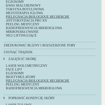
EGZOSOMY
KWAS HIALURONOWY
TOKSYNA BOTULINOWA
MEZOTERAPIA IGŁOWA
PIELĘGNACJA BIOLOGIQUE RECHERCHE
ANTYOKSYDACJA PRO XN
PEELING MEDYCZNY
RADIOFREKWENCJA MIKROIGŁOWA
MIKRONAKŁUWANIE
NICI LIFTINGUJĄCE
ZREDUKOWAĆ BLIZNY I ROZSZERZONE PORY
LASER TULOWY
USUNĄĆ TRĄDZIK
EGZOSOMY
LASER TULOWY
ANTYOKSYDACJA PRO XN
ZAGĘŚCIĆ SKÓRĘ
TERAPIE PCA SKIN
TERAPIE PCA SKIN
PEELING MEDYCZNY
PEELING MEDYCZNY
LASER WOLUMETRYCZNY
RADIOFREKWENCJA MIKROIGŁOWA
FACE LIFT
MIKRONAKŁUWANIE
EGZOSOMY
BIOSTYMULATORY
PIELĘGNACJA BIOLOGIQUE RECHERCHE
PEELING MEDYCZNY
RADIOFREKWENCJA MIKROIGŁOWA
POPRAWIĆ KONDYCJĘ SKÓRY
LASER TULOWY