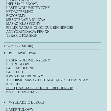
INFUZJA TLENOWA
LASER WOLUMETRYCZNY
HYDROPEELING
EGZOSOMY
MEZOTERAPIA IGŁOWA
MASAŻ KLASYCZNY
PIELĘGNACJA BIOLOGIQUE RECHERCHE
ANTYOKSYDACJA PRO XN
TERAPIE PCA SKIN
OCZYŚCIĆ SKÓRĘ
INFUZJA TLENOWA
POPRAWIĆ OWAL
LIFT & GLOW
HYDROPEELING
LASER WOLUMETRYCZNY
TERAPIE PCA SKIN
LIFT & GLOW
AUTORSKIE OCZYSZCZANIE TWARZY
FACE MODELING
PEELING KAWITACYJNY
FACE LIFT
KWAS HIALURONOWY
AUTORSKI MASAŻ LIFTINGUJĄCY Z ELEMENTAMI
KOBIDO
PIELĘGNACJA BIOLOGIQUE RECHERCHE
NICI LIFTINGUJĄCE
WYGŁADZIĆ DEKOLT
LASER TULOWY