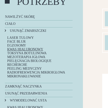
POTRZEBY
NAWILŻYĆ SKÓRĘ
INFUZJA TLENOWA
CIAŁO
LIFT & GLOW
ICOONE LASER 2 – ZABIEG NA CIAŁO
HYDROPEELING
USUNĄĆ ZMARSZCZKI
EGZOSOMY
MEZOTERAPIA IGŁOWA
LASER TULOWY
PIELĘGNACJA BIOLOGIQUE
FACE BLUR
RECHERCHE
EGZOSOMY
ANTYOKSYDACJA PRO XN
KWAS HIALURONOWY
TERAPIE PCA SKIN
TOKSYNA BOTULINOWA
PEELING MEDYCZNY
MEZOTERAPIA IGŁOWA
PIELĘGNACJA BIOLOGIQUE
RECHERCHE
PEELING MEDYCZNY
RADIOFREKWENCJA MIKROIGŁOWA
MIKRONAKŁUWANIE
ZAMKNĄĆ NACZYNKA
ANTYOKSYDACJA PRO XN
USUNĄĆ PRZEBARWIENIA
TERAPIE PCA SKIN
LASER TULOWY
WYMODELOWAĆ USTA
ANTYOKSYDACJA PRO XN
TERAPIE PCA SKIN
KWAS HIALURONOWY