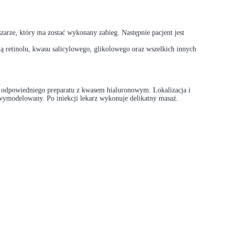
arze, który ma zostać wykonany zabieg. Następnie pacjent jest
ią retinolu, kwasu salicylowego, glikolowego oraz wszelkich innych
iu odpowiedniego preparatu z kwasem hialuronowym. Lokalizacja i
 wymodelowany. Po iniekcji lekarz wykonuje delikatny masaż.