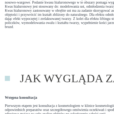
nosowo-wargowe. Podanie kwasu hialuronowego w te obszary pomaga wygł
Kwas hialuronowy jest stosowany do: modelowania ust, odmłodzenia twarzy,
Kwas hialuronowy zastosowany w obrębie ust ma za zadanie skorygować as
objętości i przywrócić im kształt zbliżony do naturalnego. Dla efektu odm
dając efekt wypoczętej i zrelaksowanej twarzy. Z kolei dla efektu liftingu s
policzków, wymodelowania owalu i kształtu twarzy, wypełnienie kości jarzm
bruzd.
JAK WYGLĄDA Z
Wstępna konsultacja
Pierwszym etapem jest konsultacja z kosmetologiem w klinice kosmetologii
odpowiednich preparatów oraz szczegółowego omówienia oczekiwań i spod
zdjęciowa mająca na celu analizę efektów po zakończeniu całości serii.