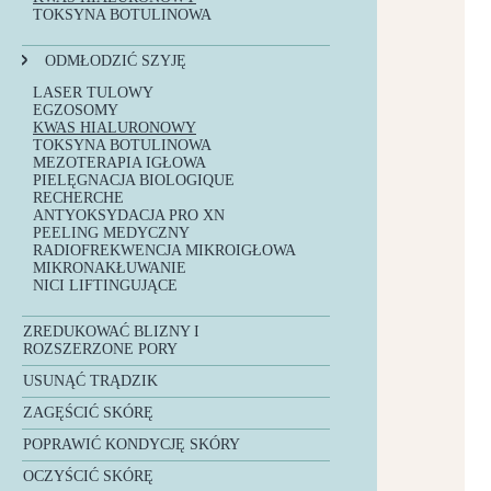
PEELING MEDYCZNY
TOKSYNA BOTULINOWA
MIKRONAKŁUWANIE
ODMŁODZIĆ SZYJĘ
LASER TULOWY
EGZOSOMY
KWAS HIALURONOWY
TOKSYNA BOTULINOWA
MEZOTERAPIA IGŁOWA
PIELĘGNACJA BIOLOGIQUE
RECHERCHE
ANTYOKSYDACJA PRO XN
PEELING MEDYCZNY
RADIOFREKWENCJA MIKROIGŁOWA
MIKRONAKŁUWANIE
NICI LIFTINGUJĄCE
ZREDUKOWAĆ BLIZNY I
ROZSZERZONE PORY
LASER TULOWY
USUNĄĆ TRĄDZIK
EGZOSOMY
LASER TULOWY
ANTYOKSYDACJA PRO XN
ZAGĘŚCIĆ SKÓRĘ
TERAPIE PCA SKIN
TERAPIE PCA SKIN
LASER WOLUMETRYCZNY
PEELING MEDYCZNY
PEELING MEDYCZNY
POPRAWIĆ KONDYCJĘ SKÓRY
FACE LIFT
RADIOFREKWENCJA MIKROIGŁOWA
LASER TULOWY
EGZOSOMY
MIKRONAKŁUWANIE
OCZYŚCIĆ SKÓRĘ
INFUZJA TLENOWA
BIOSTYMULATORY