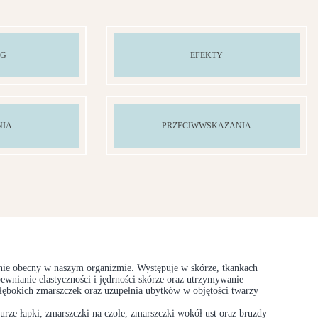
EG
EFEKTY
NIA
PRZECIWWSKAZANIA
alnie obecny w naszym organizmie. Występuje w skórze, tkankach
pewnianie elastyczności i jędrności skórze oraz utrzymywanie
łębokich zmarszczek oraz uzupełnia ubytków w objętości twarzy
rze łapki, zmarszczki na czole, zmarszczki wokół ust oraz bruzdy