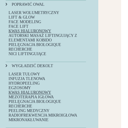
INFUZJA TLENOWA
LASER WOLUMETRYCZNY
PIELĘGNACJA BIOLOGIQUE
POPRAWIĆ OWAL
LIFT & GLOW
HYDROPEELING
RECHERCHE
HYDROPEELING
EGZOSOMY
PEELING MEDYCZNY
LASER WOLUMETRYCZNY
TERAPIE PCA SKIN
MEZOTERAPIA IGŁOWA
RADIOFREKWENCJA MIKROIGŁOWA
LIFT & GLOW
AUTORSKIE OCZYSZCZANIE TWARZY
MASAŻ KLASYCZNY
FACE MODELING
PEELING KAWITACYJNY
PIELĘGNACJA BIOLOGIQUE
FACE LIFT
RECHERCHE
KWAS HIALURONOWY
ANTYOKSYDACJA PRO XN
AUTORSKI MASAŻ LIFTINGUJĄCY Z
TERAPIE PCA SKIN
ELEMENTAMI KOBIDO
PIELĘGNACJA BIOLOGIQUE
RECHERCHE
NICI LIFTINGUJĄCE
WYGŁADZIĆ DEKOLT
LASER TULOWY
INFUZJA TLENOWA
HYDROPEELING
EGZOSOMY
KWAS HIALURONOWY
MEZOTERAPIA IGŁOWA
PIELĘGNACJA BIOLOGIQUE
RECHERCHE
PEELING MEDYCZNY
RADIOFREKWENCJA MIKROIGŁOWA
MIKRONAKŁUWANIE