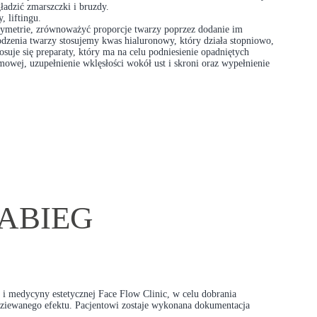
adzić zmarszczki i bruzdy.
 liftingu.
ymetrie, zrównoważyć proporcje twarzy poprzez dodanie im
łodzenia twarzy stosujemy kwas hialuronowy, który działa stopniowo,
tosuje się preparaty, który ma na celu podniesienie opadniętych
owej, uzupełnienie wklęsłości wokół ust i skroni oraz wypełnienie
ABIEG
 i medycyny estetycznej Face Flow Clinic, w celu dobrania
ziewanego efektu. Pacjentowi zostaje wykonana dokumentacja