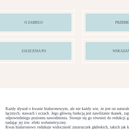
O ZABIEGU
PRZEBI
ZALECENIA PO
WSKAZA
Każdy słyszał o kwasie hialuronowym, ale nie każdy wie, że jest on natur
łącznych, stawach i oczach. Jego główną funkcją jest nawilżanie tkanek, za
odpowiedniego poziomu nawodnienia. Stosuje się go również do redukcji g
nadając jej tzw. efekt wolumetryczny.
Kwas hialuronowy redukuje widoczność zmarszczek głębokich, takich jak ku