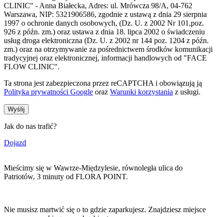
CLINIC" - Anna Białecka, Adres: ul. Mrówcza 98/A, 04‐762
Warszawa, NIP: 5321906586, zgodnie z ustawą z dnia 29 sierpnia
1997 o ochronie danych osobowych, (Dz. U. z 2002 Nr 101,poz.
926 z późn. zm.) oraz ustawa z dnia 18. lipca 2002 o świadczeniu
usług droga elektroniczna (Dz. U. z 2002 nr 144 poz. 1204 z późn.
zm.) oraz na otrzymywanie za pośrednictwem środków komunikacji
tradycyjnej oraz elektronicznej, informacji handlowych od "FACE
FLOW CLINIC".
Ta strona jest zabezpieczona przez reCAPTCHA i obowiązują ją
Polityka prywatności Google
oraz
Warunki korzystania
z usługi.
Jak do nas trafić?
Dojazd
Mieścimy się w Wawrze-Międzylesie, równoległa ulica do
Patriotów, 3 minuty od FLORA POINT.
Nie musisz martwić się o to gdzie zaparkujesz. Znajdziesz miejsce