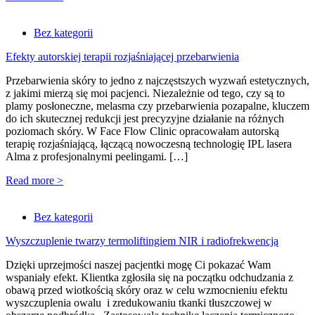
Bez kategorii
Efekty autorskiej terapii rozjaśniającej przebarwienia
Przebarwienia skóry to jedno z najczęstszych wyzwań estetycznych,
z jakimi mierzą się moi pacjenci. Niezależnie od tego, czy są to
plamy posłoneczne, melasma czy przebarwienia pozapalne, kluczem
do ich skutecznej redukcji jest precyzyjne działanie na różnych
poziomach skóry. W Face Flow Clinic opracowałam autorską
terapię rozjaśniającą, łączącą nowoczesną technologię IPL lasera
Alma z profesjonalnymi peelingami. […]
Read more >
Bez kategorii
Wyszczuplenie twarzy termoliftingiem NIR i radiofrekwencją
Dzięki uprzejmości naszej pacjentki mogę Ci pokazać Wam
wspaniały efekt. Klientka zgłosiła się na początku odchudzania z
obawą przed wiotkością skóry oraz w celu wzmocnieniu efektu
wyszczuplenia owalu i zredukowaniu tkanki tłuszczowej w