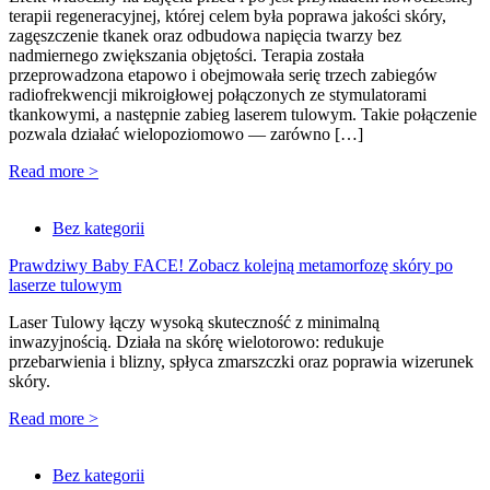
terapii regeneracyjnej, której celem była poprawa jakości skóry,
zagęszczenie tkanek oraz odbudowa napięcia twarzy bez
nadmiernego zwiększania objętości. Terapia została
przeprowadzona etapowo i obejmowała serię trzech zabiegów
radiofrekwencji mikroigłowej połączonych ze stymulatorami
tkankowymi, a następnie zabieg laserem tulowym. Takie połączenie
pozwala działać wielopoziomowo — zarówno […]
Read more >
Bez kategorii
Prawdziwy Baby FACE! Zobacz kolejną metamorfozę skóry po
laserze tulowym
Laser Tulowy łączy wysoką skuteczność z minimalną
inwazyjnością. Działa na skórę wielotorowo: redukuje
przebarwienia i blizny, spłyca zmarszczki oraz poprawia wizerunek
skóry.
Read more >
Bez kategorii