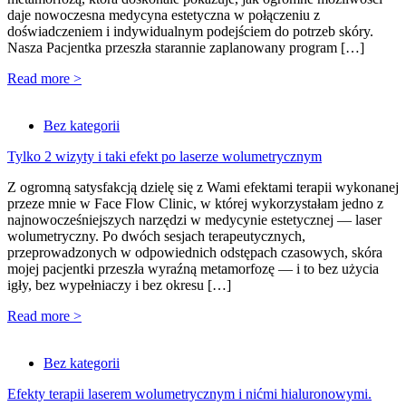
daje nowoczesna medycyna estetyczna w połączeniu z
doświadczeniem i indywidualnym podejściem do potrzeb skóry.
Nasza Pacjentka przeszła starannie zaplanowany program […]
Read more >
Bez kategorii
Tylko 2 wizyty i taki efekt po laserze wolumetrycznym
Z ogromną satysfakcją dzielę się z Wami efektami terapii wykonanej
przeze mnie w Face Flow Clinic, w której wykorzystałam jedno z
najnowocześniejszych narzędzi w medycynie estetycznej — laser
wolumetryczny. Po dwóch sesjach terapeutycznych,
przeprowadzonych w odpowiednich odstępach czasowych, skóra
mojej pacjentki przeszła wyraźną metamorfozę — i to bez użycia
igły, bez wypełniaczy i bez okresu […]
Read more >
Bez kategorii
Efekty terapii laserem wolumetrycznym i nićmi hialuronowymi.