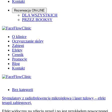
Kontakt
Rezerwacja ON-LINE
DLA WSZYSTKICH
PRZEZ BOOKSY
O klinice
Oczyszczanie skóry
Zabiegi
Efekty
Cennik
Promocje
Blog
Kontakt
Bez kategorii
Stymulatory z radiofrekwencją mikroigłową i laser tulowy – efekt
terapii zabiegowej.
Efekt widoczny na zdjęciu przed i po jest przykładem nowoczesnej