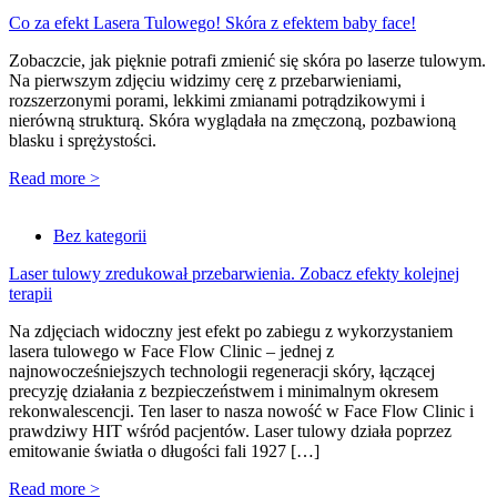
Co za efekt Lasera Tulowego! Skóra z efektem baby face!
Zobaczcie, jak pięknie potrafi zmienić się skóra po laserze tulowym.
Na pierwszym zdjęciu widzimy cerę z przebarwieniami,
rozszerzonymi porami, lekkimi zmianami potrądzikowymi i
nierówną strukturą. Skóra wyglądała na zmęczoną, pozbawioną
blasku i sprężystości.
Read more >
Bez kategorii
Laser tulowy zredukował przebarwienia. Zobacz efekty kolejnej
terapii
Na zdjęciach widoczny jest efekt po zabiegu z wykorzystaniem
lasera tulowego w Face Flow Clinic – jednej z
najnowocześniejszych technologii regeneracji skóry, łączącej
precyzję działania z bezpieczeństwem i minimalnym okresem
rekonwalescencji. Ten laser to nasza nowość w Face Flow Clinic i
prawdziwy HIT wśród pacjentów. Laser tulowy działa poprzez
emitowanie światła o długości fali 1927 […]
Read more >