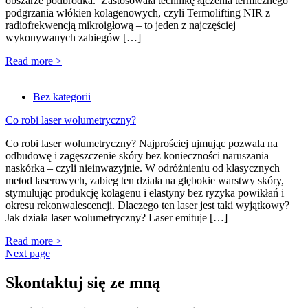
obszarze podbródka. Zastosowała technikę łączenia termicznego
podgrzania włókien kolagenowych, czyli Termolifting NIR z
radiofrekwencją mikroigłową – to jeden z najczęściej
wykonywanych zabiegów […]
Read more >
Bez kategorii
Co robi laser wolumetryczny?
Co robi laser wolumetryczny? Najprościej ujmując pozwala na
odbudowę i zagęszczenie skóry bez konieczności naruszania
naskórka – czyli nieinwazyjnie. W odróżnieniu od klasycznych
metod laserowych, zabieg ten działa na głębokie warstwy skóry,
stymulując produkcję kolagenu i elastyny bez ryzyka powikłań i
okresu rekonwalescencji. Dlaczego ten laser jest taki wyjątkowy?
Jak działa laser wolumetryczny? Laser emituje […]
Read more >
Next page
Skontaktuj się ze mną