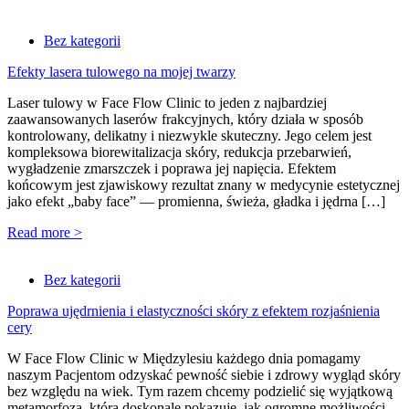
Bez kategorii
Efekty lasera tulowego na mojej twarzy
Laser tulowy w Face Flow Clinic to jeden z najbardziej
zaawansowanych laserów frakcyjnych, który działa w sposób
kontrolowany, delikatny i niezwykle skuteczny. Jego celem jest
kompleksowa biorewitalizacja skóry, redukcja przebarwień,
wygładzenie zmarszczek i poprawa jej napięcia. Efektem
końcowym jest zjawiskowy rezultat znany w medycynie estetycznej
jako efekt „baby face” — promienna, świeża, gładka i jędrna […]
Read more >
Bez kategorii
Poprawa ujędrnienia i elastyczności skóry z efektem rozjaśnienia
cery
W Face Flow Clinic w Międzylesiu każdego dnia pomagamy
naszym Pacjentom odzyskać pewność siebie i zdrowy wygląd skóry
bez względu na wiek. Tym razem chcemy podzielić się wyjątkową
metamorfozą, która doskonale pokazuje, jak ogromne możliwości