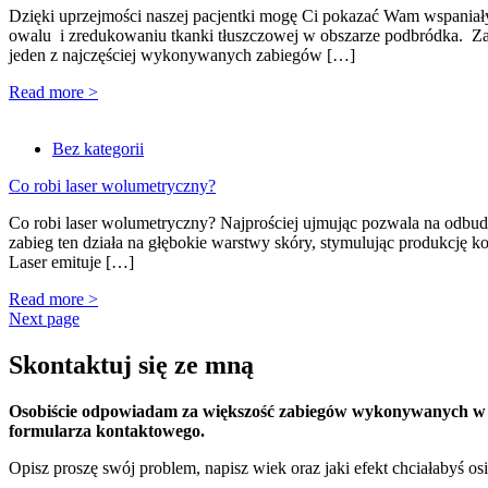
Dzięki uprzejmości naszej pacjentki mogę Ci pokazać Wam wspaniały 
owalu i zredukowaniu tkanki tłuszczowej w obszarze podbródka. Zas
jeden z najczęściej wykonywanych zabiegów […]
Read more >
Bez kategorii
Co robi laser wolumetryczny?
Co robi laser wolumetryczny? Najprościej ujmując pozwala na odbud
zabieg ten działa na głębokie warstwy skóry, stymulując produkcję ko
Laser emituje […]
Read more >
Next page
Skontaktuj się ze mną
Osobiście odpowiadam za większość zabiegów wykonywanych w Fac
formularza kontaktowego.
Opisz proszę swój problem, napisz wiek oraz jaki efekt chciałabyś os