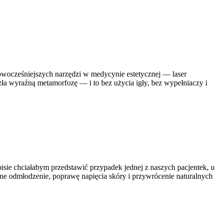
nowocześniejszych narzędzi w medycynie estetycznej — laser
a wyraźną metamorfozę — i to bez użycia igły, bez wypełniaczy i
pisie chciałabym przedstawić przypadek jednej z naszych pacjentek, u
źne odmłodzenie, poprawę napięcia skóry i przywrócenie naturalnych