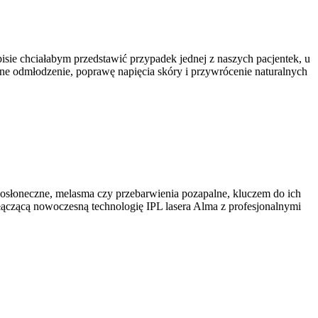
pisie chciałabym przedstawić przypadek jednej z naszych pacjentek, u
źne odmłodzenie, poprawę napięcia skóry i przywrócenie naturalnych
 posłoneczne, melasma czy przebarwienia pozapalne, kluczem do ich
 łączącą nowoczesną technologię IPL lasera Alma z profesjonalnymi