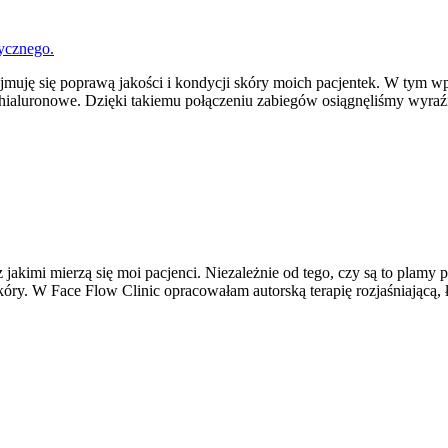
rycznego.
zajmuję się poprawą jakości i kondycji skóry moich pacjentek. W tym w
ci hialuronowe. Dzięki takiemu połączeniu zabiegów osiągnęliśmy wyra
 jakimi mierzą się moi pacjenci. Niezależnie od tego, czy są to plamy
skóry. W Face Flow Clinic opracowałam autorską terapię rozjaśniającą,