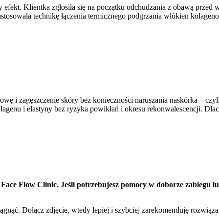
efekt. Klientka zgłosiła się na początku odchudzania z obawą przed 
tosowała technikę łączenia termicznego podgrzania włókien kolagenow
owę i zagęszczenie skóry bez konieczności naruszania naskórka – czy
lagenu i elastyny bez ryzyka powikłań i okresu rekonwalescencji. Dlac
e Flow Clinic. Jeśli potrzebujesz pomocy w doborze zabiegu lub
iągnąć. Dołącz zdjęcie, wtedy lepiej i szybciej zarekomenduję rozwiąza