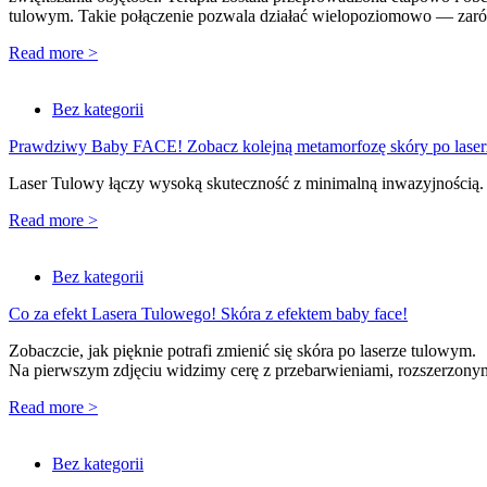
tulowym. Takie połączenie pozwala działać wielopoziomowo — za
Read more >
Bez kategorii
Prawdziwy Baby FACE! Zobacz kolejną metamorfozę skóry po lase
Laser Tulowy łączy wysoką skuteczność z minimalną inwazyjnością. D
Read more >
Bez kategorii
Co za efekt Lasera Tulowego! Skóra z efektem baby face!
Zobaczcie, jak pięknie potrafi zmienić się skóra po laserze tulowym.
Na pierwszym zdjęciu widzimy cerę z przebarwieniami, rozszerzonym
Read more >
Bez kategorii