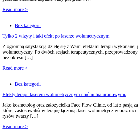
Read more >
Bez kategorii
Tylko 2 wizyty i taki efekt po laserze wolumetrycznym
Z ogromną satysfakcją dzielę się z Wami efektami terapii wykonanej
wolumetryczny. Po dwóch sesjach terapeutycznych, przeprowadzonych
bez okresu […]
Read more >
Bez kategorii
Efekty terapii laserem wolumetrycznym i nićmi hialuronowymi.
Jako kosmetolog oraz założycielka Face Flow Clinic, od lat z pasją 
której zastosowaliśmy terapię łączoną: laser wolumetryczny oraz ni
rysów twarzy […]
Read more >