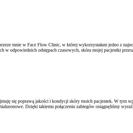
 przeze mnie w Face Flow Clinic, w której wykorzystałam jedno z naj
 w odpowiednich odstępach czasowych, skóra mojej pacjentki przeszł
zajmuję się poprawą jakości i kondycji skóry moich pacjentek. W tym w
ci hialuronowe. Dzięki takiemu połączeniu zabiegów osiągnęliśmy wyra