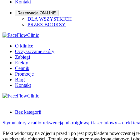
Kontakt
Rezerwacja ON-LINE
DLA WSZYSTKICH
PRZEZ BOOKSY
O klinice
Oczyszczanie skóry
Zabiegi
Efekty
Cennik
Promocje
Blog
Kontakt
Bez kategorii
Stymulatory z radiofrekwencją mikroigłową i laser tulowy – efekt ter
Efekt widoczny na zdjęciu przed i po jest przykładem nowoczesnej te
zwiększania objętości. Terapia została przeprowadzona etapowo i ob