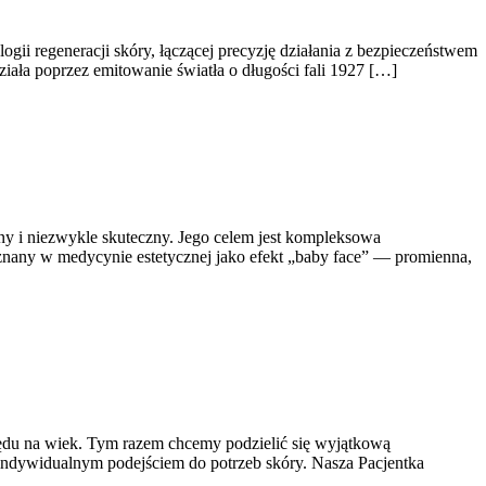
gii regeneracji skóry, łączącej precyzję działania z bezpieczeństwem
ała poprzez emitowanie światła o długości fali 1927 […]
ny i niezwykle skuteczny. Jego celem jest kompleksowa
 znany w medycynie estetycznej jako efekt „baby face” — promienna,
du na wiek. Tym razem chcemy podzielić się wyjątkową
indywidualnym podejściem do potrzeb skóry. Nasza Pacjentka