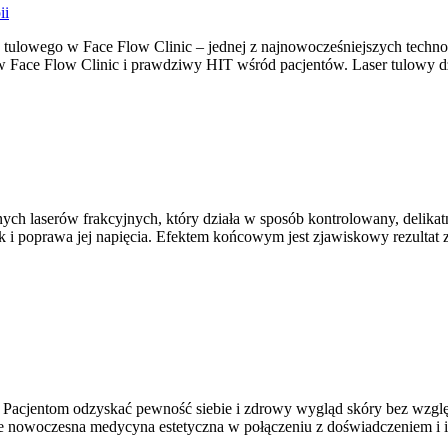
ii
 tulowego w Face Flow Clinic – jednej z najnowocześniejszych technolo
w Face Flow Clinic i prawdziwy HIT wśród pacjentów. Laser tulowy dzi
ych laserów frakcyjnych, który działa w sposób kontrolowany, delikat
ek i poprawa jej napięcia. Efektem końcowym jest zjawiskowy rezultat
acjentom odzyskać pewność siebie i zdrowy wygląd skóry bez wzglę
je nowoczesna medycyna estetyczna w połączeniu z doświadczeniem i 