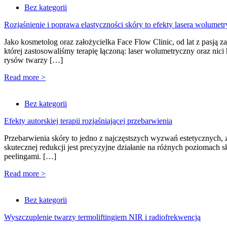
Bez kategorii
Rozjaśnienie i poprawa elastyczności skóry to efekty lasera wolumet
Jako kosmetolog oraz założycielka Face Flow Clinic, od lat z pasją 
której zastosowaliśmy terapię łączoną: laser wolumetryczny oraz ni
rysów twarzy […]
Read more >
Bez kategorii
Efekty autorskiej terapii rozjaśniającej przebarwienia
Przebarwienia skóry to jedno z najczęstszych wyzwań estetycznych, z
skutecznej redukcji jest precyzyjne działanie na różnych poziomach 
peelingami. […]
Read more >
Bez kategorii
Wyszczuplenie twarzy termoliftingiem NIR i radiofrekwencją