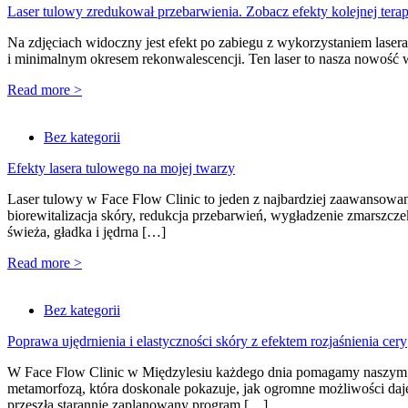
Laser tulowy zredukował przebarwienia. Zobacz efekty kolejnej terap
Na zdjęciach widoczny jest efekt po zabiegu z wykorzystaniem lasera
i minimalnym okresem rekonwalescencji. Ten laser to nasza nowość 
Read more >
Bez kategorii
Efekty lasera tulowego na mojej twarzy
Laser tulowy w Face Flow Clinic to jeden z najbardziej zaawansowan
biorewitalizacja skóry, redukcja przebarwień, wygładzenie zmarszcz
świeża, gładka i jędrna […]
Read more >
Bez kategorii
Poprawa ujędrnienia i elastyczności skóry z efektem rozjaśnienia cery
W Face Flow Clinic w Międzylesiu każdego dnia pomagamy naszym P
metamorfozą, która doskonale pokazuje, jak ogromne możliwości da
przeszła starannie zaplanowany program […]