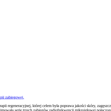
apii zabiegowej.
rapii regeneracyjnej, której celem była poprawa jakości skóry, zagęs
ejmowała serię trzech zabiegów radiofrekwencji mikroigłowej połączo