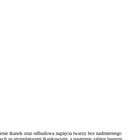
zczenie tkanek oraz odbudowa napięcia twarzy bez nadmiernego
nych ze stymulatorami tkankowymi, a następnie zabieg laserem